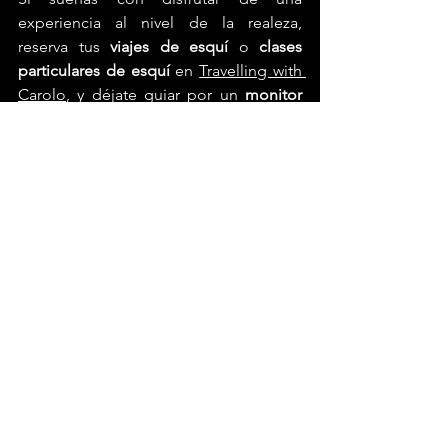
experiencia al nivel de la realeza, 
reserva tus 
viajes de esquí
 o 
clases 
particulares de esquí
 en 
Travelling with 
Carolo
, y déjate guiar por un 
monitor 
de esquí Baqueira
 para vivir el invierno 
con estilo y distinción
curso de esquí
monitor de esquí
viajes de esquí
viajes a la nieve
aprender a esquiar
Travelling with Carolo
curso esquí
clases de esquí
monitor esquí
profesor de esquí
clases particulares esquí
monitor esquí Baqueira
Baqueira.
profesor esquí Baqueira Beret
Squí