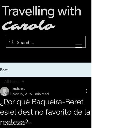
Travelling with
Carolo
Post
All Posts
sruiz683
All Posts
Nov 19, 2025
3 min read
¿Por qué Baqueira-Beret
Squí
es el destino favorito de la
relax
realeza?
baños termales