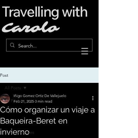
Travelling with
Carolo
Post
All Posts
Iñigo Gomez Ortiz De Vallejuelo
All Posts
Feb 21, 2025
3 min read
Cómo organizar un viaje a
Squí
Baqueira-Beret en
relax
invierno
baños termales