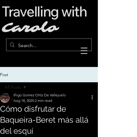
Travelling with
Carolo
Post
All Posts
Iñigo Gomez Ortiz De Vallejuelo
All Posts
Aug 18, 2025
2 min read
Cómo disfrutar de
Squí
Baqueira-Beret más allá
relax
del esquí
baños termales