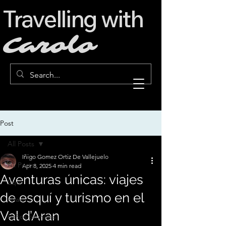
Travelling with
Carolo
Post
All Posts
Iñigo Gomez Ortiz De Vallejuelo
All Posts
Apr 8, 2025
4 min read
Aventuras únicas: viajes
Squí
de esquí y turismo en el
relax
Val d’Aran
baños termales