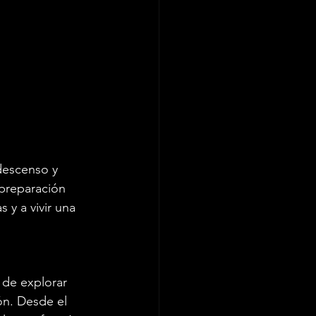
 descenso y 
preparación 
 y a vivir una 
 de explorar 
ón. Desde el 