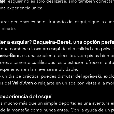
aje:
 esquiar no es solo deslizarse, sino también conectar
una experiencia única.
otras personas están disfrutando del esquí, sigue la cue
spirarte.
er a esquiar? Baqueira-Beret, una opción perf
o que combine 
clases de esquí
 de alta calidad con paisaj
eira-Beret
 es una excelente elección. Con pistas bien p
tores altamente cualificados, esta estación ofrece el ent
xperiencia en la nieve sea inolvidable.
n día de práctica, puedes disfrutar del après-ski, explo
s del 
Val d’Aran
 o relajarte en un spa con vistas a la mo
experiencia del esquí
es mucho más que un simple deporte: es una aventura en
ar de la montaña como nunca antes. Con la ayuda de un 
p