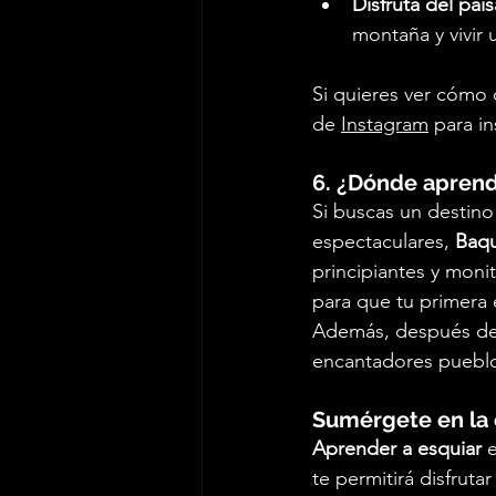
Disfruta del pais
montaña y vivir 
Si quieres ver cómo 
de
Instagram
 para in
6. ¿Dónde aprend
Si buscas un destin
espectaculares, 
Baqu
principiantes y moni
para que tu primera e
Además, después de u
encantadores pueblo
Sumérgete en la 
Aprender a esquiar
 
te permitirá disfrut