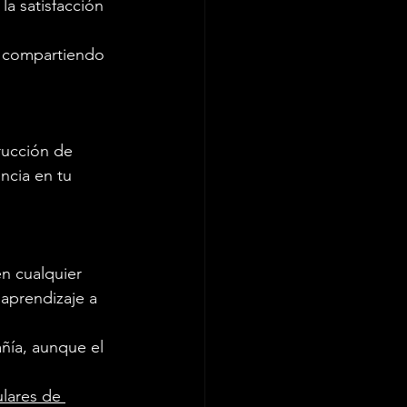
la satisfacción 
, compartiendo 
rucción de 
ncia en tu 
en cualquier 
aprendizaje a 
ñía, aunque el 
ulares de 