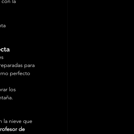
 con la 
nta 
ecta
es 
reparadas para 
orno perfecto 
rar los 
ntaña.
 la nieve que 
rofesor de 