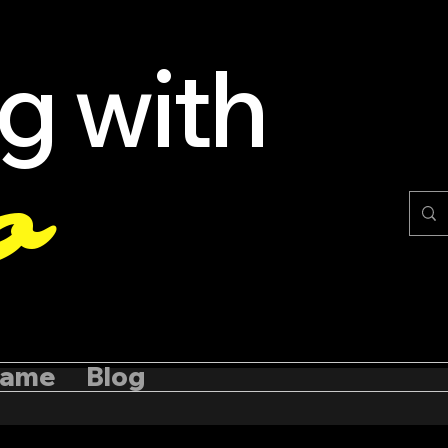
ng with
o
tame
Blog