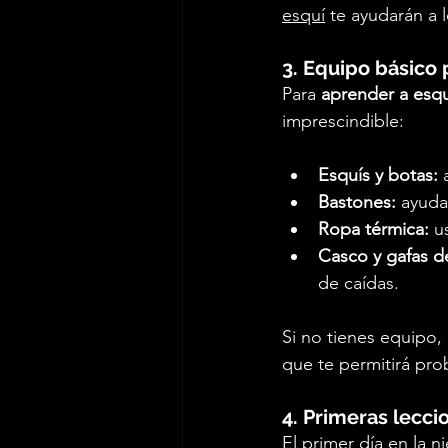
esquí
 te ayudarán a 
3. Equipo básico 
Para 
aprender a esqu
imprescindible:
Esquís y botas:
 
Bastones:
 ayuda
Ropa térmica:
 u
Casco y gafas d
de caídas.
Si no tienes equipo,
que te permitirá pro
4. Primeras lecci
El primer día en la 