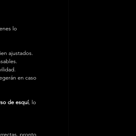
enes lo 
ien ajustados.
nsables.
ilidad.
tegerán en caso 
rso de esquí
, lo 
rrectas, pronto 