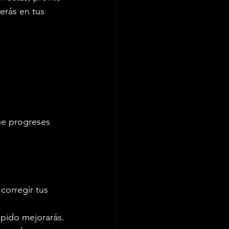
erás en tus 
ue progreses 
orregir tus 
ápido mejorarás.