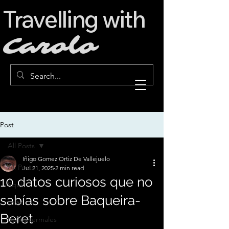
Travelling with
Carolo
Post
All Posts
Iñigo Gomez Ortiz De Vallejuelo
All Posts
Jul 21, 2025
2 min read
10 datos curiosos que no
Squí
sabías sobre Baqueira-
relax
Beret
baños termales