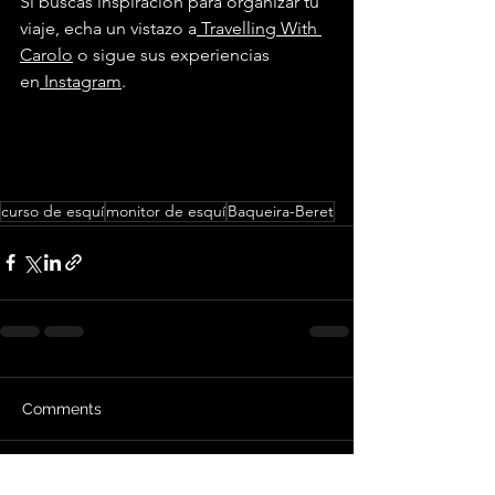
Si buscas inspiración para organizar tu 
viaje, echa un vistazo a
 Travelling With 
Carolo
 o sigue sus experiencias 
en
 Instagram
.
curso de esquí
monitor de esquí
Baqueira-Beret
Comments
Write a comment...